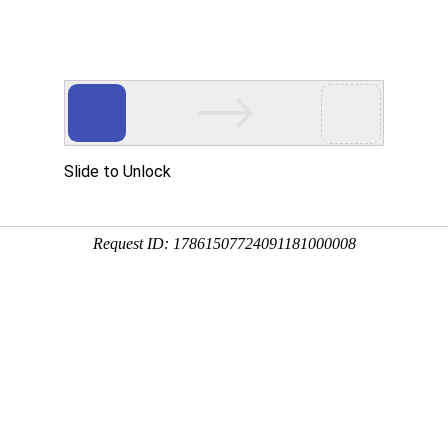
关于我们
首 页
新闻中心
主
ABOUT